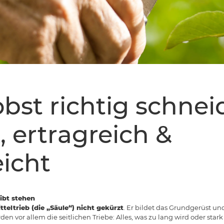
bst richtig schnei
, ertragreich &
eicht
ibt stehen
tteltrieb (die „Säule“) nicht gekürzt
. Er bildet das Grundgerüst und
n vor allem die seitlichen Triebe: Alles, was zu lang wird oder stark