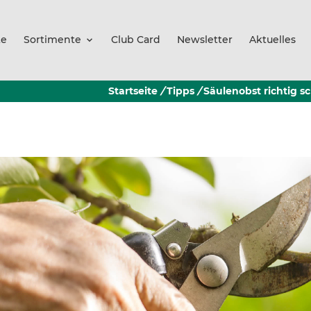
te
Sortimente
Club Card
Newsletter
Aktuelles
Startseite
/
Tipps
/
Säulenobst richtig sc