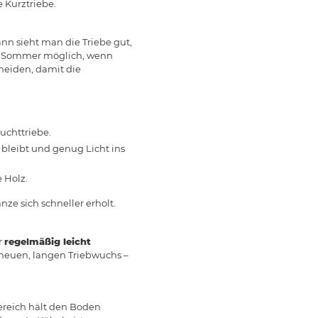
 Kurztriebe.
ann sieht man die Triebe gut,
 im Sommer möglich, wenn
neiden, damit die
uchttriebe.
g bleibt und genug Licht ins
 Holz.
nze sich schneller erholt.
r
regelmäßig leicht
ur neuen, langen Triebwuchs –
ereich hält den Boden