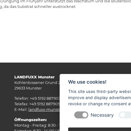
 Düngung im Frühjahr unterstützt das Wachstum und die Blütenbildu
 da das Substrat schneller austrocknet.
LANDFUXX Munster
Wi
We use cookies!
Kohlenbissener Grund 22-24
29633 Munster
This site uses third-party websi
improve and display advertisemen
Telefon: +49 5192 887903
revoke or change my consent at 
Telefax: +49 5192 887905
E-Mail:
landfuxx-munster(at)landfuxx.de
Necessary
Öffnungszeiten:
Montag - Freitag: 8:30 - 18:00 Uhr
Samstag: 8:30 - 14:00 Uhr