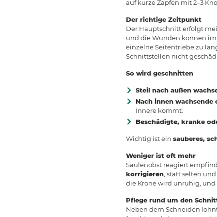
auf kurze Zapfen mit 2–3 Kn
Der richtige Zeitpunkt
Der Hauptschnitt erfolgt me
und die Wunden können im Fr
einzelne Seitentriebe zu lan
Schnittstellen nicht geschäd
So wird geschnitten
Steil nach außen wachs
Nach innen wachsende o
Innere kommt.
Beschädigte, kranke od
Wichtig ist ein
sauberes, sc
Weniger ist oft mehr
Säulenobst reagiert empfind
korrigieren
, statt selten un
die Krone wird unruhig, und 
Pflege rund um den Schnit
Neben dem Schneiden lohnt s