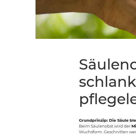
Säuleno
schlank
pflegel
Grundprinzip: Die Säule ble
Beim Säulenobst wird der
Mi
Wuchsform. Geschnitten werde