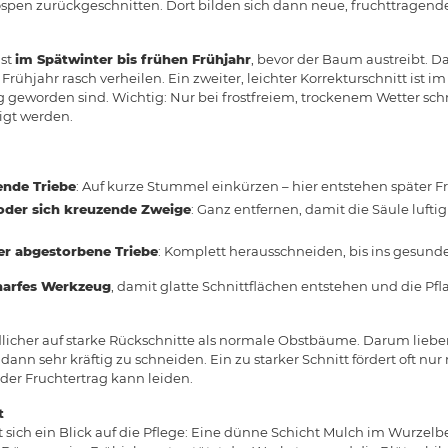
ospen zurückgeschnitten. Dort bilden sich dann neue, fruchttragende
ist
im Spätwinter bis frühen Frühjahr
, bevor der Baum austreibt. D
ühjahr rasch verheilen. Ein zweiter, leichter Korrekturschnitt ist
g geworden sind. Wichtig: Nur bei frostfreiem, trockenem Wetter sch
igt werden.
ende Triebe
: Auf kurze Stummel einkürzen – hier entstehen später Fr
der sich kreuzende Zweige
: Ganz entfernen, damit die Säule lufti
er abgestorbene Triebe
: Komplett herausschneiden, bis ins gesunde
harfes Werkzeug
, damit glatte Schnittflächen entstehen und die Pfla
licher auf starke Rückschnitte als normale Obstbäume. Darum liebe
d dann sehr kräftig zu schneiden. Ein zu starker Schnitt fördert oft n
der Fruchtertrag kann leiden.
t
ich ein Blick auf die Pflege: Eine dünne Schicht Mulch im Wurzelb