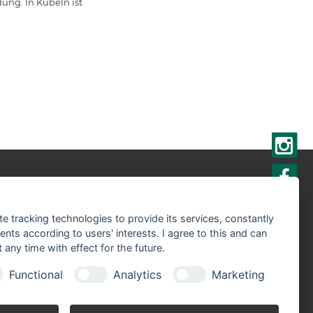
ng. In Kübeln ist
r sind Partner der:
te tracking technologies to provide its services, constantly
ts according to users' interests. I agree to this and can
any time with effect for the future.
Functional
Analytics
Marketing