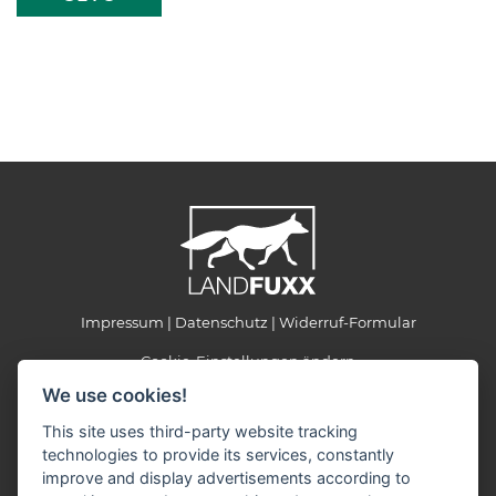
Impressum
Datenschutz
Widerruf-Formular
Cookie-Einstellungen ändern
We use cookies!
LANDFUXX Munster
This site uses third-party website tracking
Kohlenbissener Grund 22-24
technologies to provide its services, constantly
29633 Munster
improve and display advertisements according to