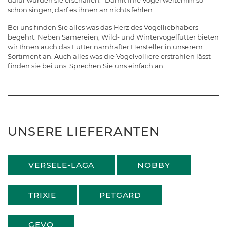
dafür wurden sie erschaffen.“ Damit Ihre Vögel weiterhin so
schön singen, darf es ihnen an nichts fehlen.
Bei uns finden Sie alles was das Herz des Vogelliebhabers
begehrt. Neben Sämereien, Wild- und Wintervogelfutter bieten
wir Ihnen auch das Futter namhafter Hersteller in unserem
Sortiment an. Auch alles was die Vogelvolliere erstrahlen lässt
finden sie bei uns. Sprechen Sie uns einfach an.
UNSERE LIEFERANTEN
VERSELE-LAGA
NOBBY
TRIXIE
PETGARD
GEVO