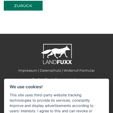
ZURÜCK
Impressum
Datenschutz
Widerruf-Formular
Cookie-Einstellungen ändern
We use cookies!
LANDFUXX Munster
This site uses third-party website tracking
Kohlenbissener Grund 22-24
technologies to provide its services, constantly
29633 Munster
improve and display advertisements according to
Telefon: +49 5192 887903
users' interests. I agree to this and can revoke or