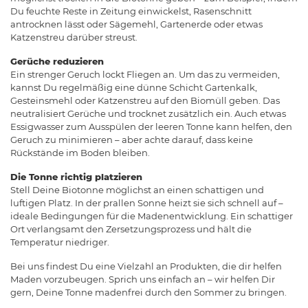
Du feuchte Reste in Zeitung einwickelst, Rasenschnitt
antrocknen lässt oder Sägemehl, Gartenerde oder etwas
Katzenstreu darüber streust.
Gerüche reduzieren
Ein strenger Geruch lockt Fliegen an. Um das zu vermeiden,
kannst Du regelmäßig eine dünne Schicht Gartenkalk,
Gesteinsmehl oder Katzenstreu auf den Biomüll geben. Das
neutralisiert Gerüche und trocknet zusätzlich ein. Auch etwas
Essigwasser zum Ausspülen der leeren Tonne kann helfen, den
Geruch zu minimieren – aber achte darauf, dass keine
Rückstände im Boden bleiben.
Die Tonne richtig platzieren
Stell Deine Biotonne möglichst an einen schattigen und
luftigen Platz. In der prallen Sonne heizt sie sich schnell auf –
ideale Bedingungen für die Madenentwicklung. Ein schattiger
Ort verlangsamt den Zersetzungsprozess und hält die
Temperatur niedriger.
Bei uns findest Du eine Vielzahl an Produkten, die dir helfen
Maden vorzubeugen. Sprich uns einfach an – wir helfen Dir
gern, Deine Tonne madenfrei durch den Sommer zu bringen.