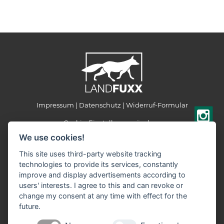
Impressum
Datenschutz
Widerruf-Formular
Cookie-Einstellungen ändern
We use cookies!
LANDFUXX Munster
This site uses third-party website tracking
Kohlenbissener Grund 22-24
technologies to provide its services, constantly
29633 Munster
improve and display advertisements according to
Telefon: +49 5192 887903
users' interests. I agree to this and can revoke or
Telefax: +49 5192 887905
change my consent at any time with effect for the
E-Mail:
landfuxx-munster(at)landfuxx.de
future.
Öffnungszeiten: