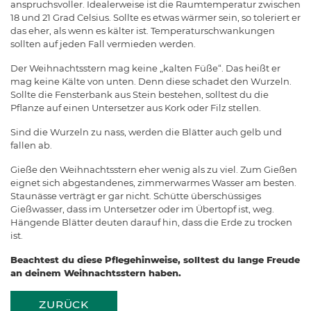
anspruchsvoller. Idealerweise ist die Raumtemperatur zwischen
18 und 21 Grad Celsius. Sollte es etwas wärmer sein, so toleriert er
das eher, als wenn es kälter ist. Temperaturschwankungen
sollten auf jeden Fall vermieden werden.
Der Weihnachtsstern mag keine „kalten Füße“. Das heißt er
mag keine Kälte von unten. Denn diese schadet den Wurzeln.
Sollte die Fensterbank aus Stein bestehen, solltest du die
Pflanze auf einen Untersetzer aus Kork oder Filz stellen.
Sind die Wurzeln zu nass, werden die Blätter auch gelb und
fallen ab.
Gieße den Weihnachtsstern eher wenig als zu viel. Zum Gießen
eignet sich abgestandenes, zimmerwarmes Wasser am besten.
Staunässe verträgt er gar nicht. Schütte überschüssiges
Gießwasser, dass im Untersetzer oder im Übertopf ist, weg.
Hängende Blätter deuten darauf hin, dass die Erde zu trocken
ist.
Beachtest du diese Pflegehinweise, solltest du lange Freude
an deinem Weihnachtsstern haben.
ZURÜCK