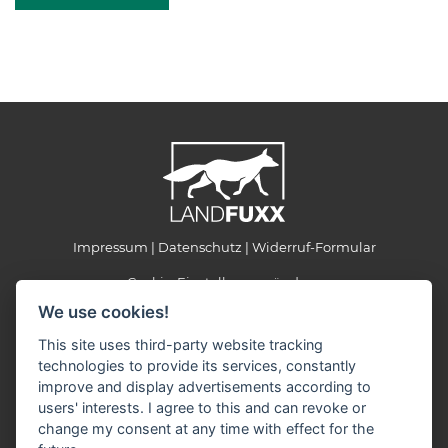
Impressum
Datenschutz
Widerruf-Formular
Cookie-Einstellungen ändern
We use cookies!
LANDFUXX Munster
This site uses third-party website tracking
Kohlenbissener Grund 22-24
technologies to provide its services, constantly
29633 Munster
improve and display advertisements according to
Telefon: +49 5192 887903
users' interests. I agree to this and can revoke or
Telefax: +49 5192 887905
change my consent at any time with effect for the
E-Mail:
landfuxx-munster(at)landfuxx.de