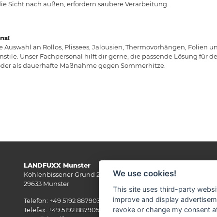
die Sicht nach außen, erfordern saubere Verarbeitung.
ns!
e Auswahl an Rollos, Plissees, Jalousien, Thermovorhängen, Folien u
tile. Unser Fachpersonal hilft dir gerne, die passende Lösung für d
 oder als dauerhafte Maßnahme gegen Sommerhitze.
LANDFUXX Munster
Wi
We use cookies!
Kohlenbissener Grund 22-24
29633 Munster
This site uses third-party websi
improve and display advertisemen
Telefon: +49 5192 887903
revoke or change my consent at 
Telefax: +49 5192 887905