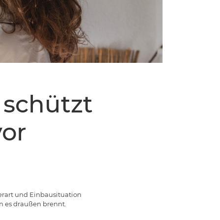
 schützt
vor
erart und Einbausituation
nn es draußen brennt.