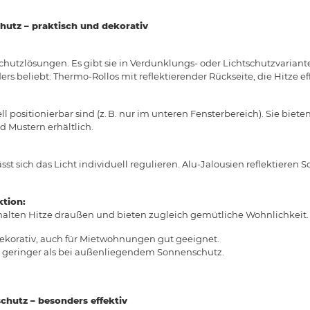
hutz – praktisch und dekorativ
chutzlösungen. Es gibt sie in Verdunklungs- oder Lichtschutzvariant
rs beliebt: Thermo-Rollos mit reflektierender Rückseite, die Hitze ef
uell positionierbar sind (z. B. nur im unteren Fensterbereich). Sie bie
d Mustern erhältlich.
sst sich das Licht individuell regulieren. Alu-Jalousien reflektiere
tion:
e halten Hitze draußen und bieten zugleich gemütliche Wohnlichkeit.
ekorativ, auch für Mietwohnungen gut geeignet.
st geringer als bei außenliegendem Sonnenschutz.
chutz – besonders effektiv