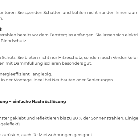
lkontüren. Sie spenden Schatten und kühlen nicht nur den Innenrau
h.
):
trahlen bereits vor dem Fensterglas abfangen. Sie lassen sich elektr
 Blendschutz.
n Schutz. Sie bieten nicht nur Hitzeschutz, sondern auch Verdunkelu
n mit Dämmfüllung isolieren besonders gut.
ergieeffizient, langlebig.
in der Montage, ideal bei Neubauten oder Sanierungen.
tung – einfache Nachrüstlösung
nster geklebt und reflektieren bis zu 80 % der Sonnenstrahlen. Einig
geleffekt).
chzurüsten, auch für Mietwohnungen geeignet.