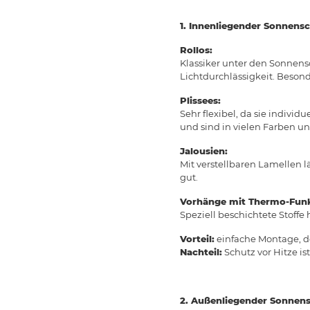
1. Innenliegender Sonnensc
Rollos:
Klassiker unter den Sonnens
Lichtdurchlässigkeit. Besonde
Plissees:
Sehr flexibel, da sie individ
und sind in vielen Farben un
Jalousien:
Mit verstellbaren Lamellen lä
gut.
Vorhänge mit Thermo-Funk
Speziell beschichtete Stoff
Vorteil:
einfache Montage, d
Nachteil:
Schutz vor Hitze i
2. Außenliegender Sonnens