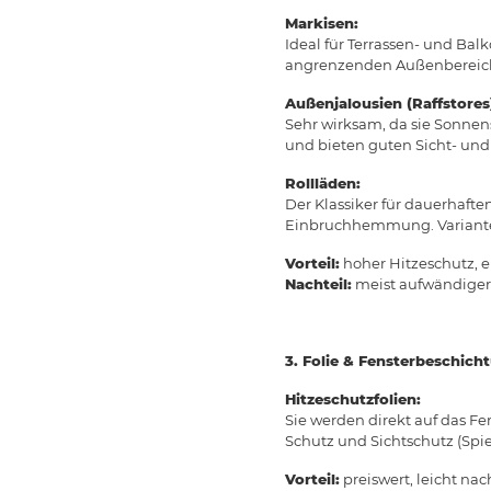
Markisen:
Ideal für Terrassen- und Ba
angrenzenden Außenbereic
Außenjalousien (Raffstores
Sehr wirksam, da sie Sonnens
und bieten guten Sicht- und
Rollläden:
Der Klassiker für dauerhafte
Einbruchhemmung. Variante
Vorteil:
hoher Hitzeschutz, en
Nachteil:
meist aufwändiger 
3. Folie & Fensterbeschich
Hitzeschutzfolien:
Sie werden direkt auf das Fe
Schutz und Sichtschutz (Spie
Vorteil:
preiswert, leicht na