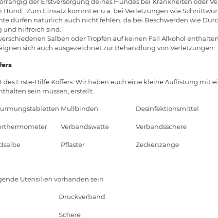
 vorrangig der Erstversorgung deines Hundes bei Krankheiten oder Ve
em Hund. Zum Einsatz kommt er u.a. bei Verletzungen wie Schnittw
e dürfen natürlich auch nicht fehlen, da bei Beschwerden wie Durc
und hilfreich sind.
i verschiedenen Salben oder Tropfen auf keinen Fall Alkohol enthalt
a, eignen sich auch ausgezeichnet zur Behandlung von Verletzungen.
fers
des Erste-Hilfe Koffers. Wir haben euch eine kleine Auflistung mit ei
thalten sein müssen, erstellt.
urmungstabletten
Mullbinden
Desinfektionsmittel
erthermometer
Verbandswatte
Verbandsschere
salbe
Pflaster
Zeckenzange
lgende Utensilien vorhanden sein
Druckverband
Schere