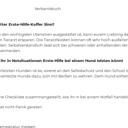
Verbandstuch
ter Erste-Hilfe-Koffer Sinn?
mit den wichtigsten Utensilien ausgestattet ist, kann eurem Liebling 
Tierarzt ersparen. Die Tierarztkosten können oft sehr hoch ausfalle
den. Selbstverständlich lässt sich bei schweren oder anhaltenden V
 vermeiden.
 ihr in Notsituationen Erste-Hilfe bei einem Hund leisten könnt
rletzten Hunden ist es, vorerst an den Selbstschutz und den Schutz 
 verletzte Hunde dazu, sich mit Beißen zu wehren. Dem Hund sollte
ne Checkliste zusammengestellt, wie ihr in bei einem Notfall handel
t nicht Panik geraten
rtemperatur messen