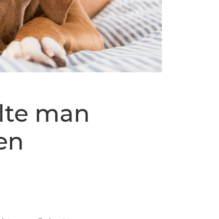
lte man
nen