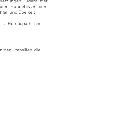
rletzungen. Zudem ist er
unden, Hundebissen oder
hfall und Übelkeit
en ist. Homöopathische
nigen Utensilien, die