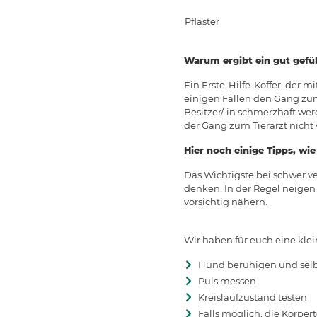
Pflaster
Warum ergibt ein gut gefüll
Ein Erste-Hilfe-Koffer, der 
einigen Fällen den Gang zum 
Besitzer/-in schmerzhaft wer
der Gang zum Tierarzt nicht
Hier noch einige Tipps, wie
Das Wichtigste bei schwer ve
denken. In der Regel neigen
vorsichtig nähern.
Wir haben für euch eine klei
Hund beruhigen und selbs
Puls messen
Kreislaufzustand testen
Falls möglich, die Körpe