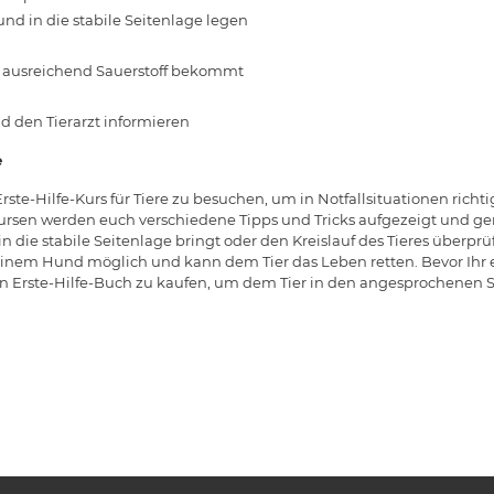
d in die stabile Seitenlage legen
h ausreichend Sauerstoff bekommt
d den Tierarzt informieren
e
ste-Hilfe-Kurs für Tiere zu besuchen, um in Notfallsituationen rich
ursen werden euch verschiedene Tipps und Tricks aufgezeigt und gena
in die stabile Seitenlage bringt oder den Kreislauf des Tieres überp
nem Hund möglich und kann dem Tier das Leben retten. Bevor Ihr e
 ein Erste-Hilfe-Buch zu kaufen, um dem Tier in den angesprochenen 