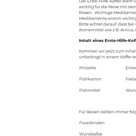
Der Erste-Hilfe-Koffer dient
wichtig für die Reise mit d
Rissen. Wichtige Medikament
Medikamente enorm wichtig 
Bitte achtet darauf, dass be
Arzneimittel wie z.B. Arnic
Inhalt eines Erste-Hilfe-Kof
Kommen wir jetzt zum Inhalt 
unbedingt in einem Koffer en
Pinzette
Entw
Flohkamm
Fieb
Flohmittel
Wund
Für Reisen sollten immer fo
Fixierbinden
Wundsalbe