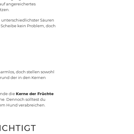
auf angereichertes
tzen.
n unterschiedlichster Säuren
e Scheibe kein Problem, doch
 harmlos, doch stellen sowohl
grund der in den Kernen
unde die
Kerne der Früchte
ine. Dennoch solltest du
inem Hund verabreichen.
ICHTIGT