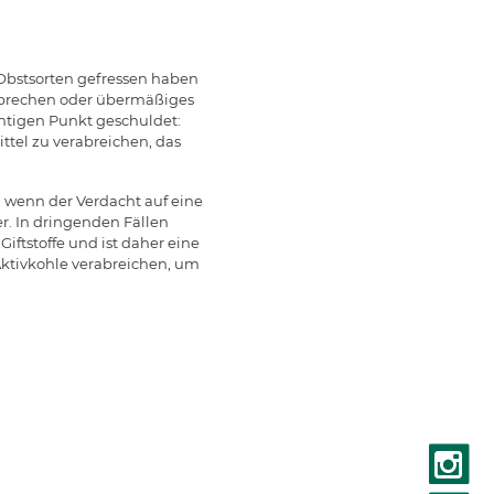
Obstsorten gefressen haben
 Erbrechen oder übermäßiges
chtigen Punkt geschuldet:
ttel zu verabreichen, das
, wenn der Verdacht auf eine
er. In dringenden Fällen
Giftstoffe und ist daher eine
ktivkohle verabreichen, um