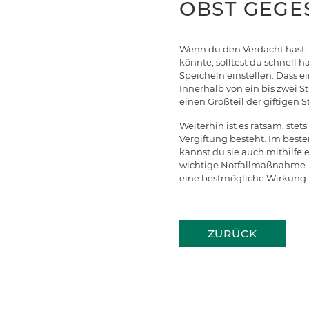
OBST GEGE
Wenn du den Verdacht hast, 
könnte, solltest du schnell 
Speicheln einstellen. Dass e
Innerhalb von ein bis zwei 
einen Großteil der giftigen St
Weiterhin ist es ratsam, ste
Vergiftung besteht. Im beste
kannst du sie auch mithilfe e
wichtige Notfallmaßnahme. 
eine bestmögliche Wirkung z
ZURÜCK