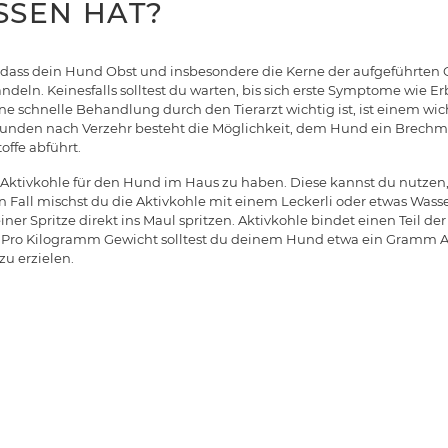
SSEN HAT?
dass dein Hund Obst und insbesondere die Kerne der aufgeführten 
handeln. Keinesfalls solltest du warten, bis sich erste Symptome wie
ine schnelle Behandlung durch den Tierarzt wichtig ist, ist einem wi
Stunden nach Verzehr besteht die Möglichkeit, dem Hund ein Brechmi
offe abführt.
ts Aktivkohle für den Hund im Haus zu haben. Diese kannst du nutzen
n Fall mischst du die Aktivkohle mit einem Leckerli oder etwas Wass
iner Spritze direkt ins Maul spritzen. Aktivkohle bindet einen Teil der 
Pro Kilogramm Gewicht solltest du deinem Hund etwa ein Gramm A
u erzielen.