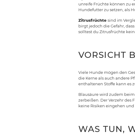
unreife Früchte können zu er
Hundefutter zu setzen, als 
Zitrusfrüchte
sind im Vergl
birgt jedoch die Gefahr, das
solltest du Zitrusfrüchte kei
VORSICHT B
Viele Hunde mögen den Ge
die Kerne als auch andere P
enthaltenen Stoffe kann es 
Blausäure wird zudem beim
zerbeißen. Der Verzehr des F
keine Risiken eingehen und 
WAS TUN, 