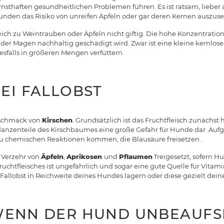
nsthaften gesundheitlichen Problemen führen. Es ist ratsam, lieber 
Hunden das Risiko von unreifen Äpfeln oder gar deren Kernen auszuse
eich zu Weintrauben oder Äpfeln nicht giftig. Die hohe Konzentratio
s der Magen nachhaltig geschädigt wird. Zwar ist eine kleine kernlos
nesfalls in größeren Mengen verfüttern.
EI FALLOBST
schmack von
Kirschen
. Grundsätzlich ist das Fruchtfleisch zunächst
flanzenteile des Kirschbaumes eine große Gefahr für Hunde dar. Auf
zu chemischen Reaktionen kommen, die Blausäure freisetzen.
 Verzehr von
Äpfeln
,
Aprikosen
und
Pflaumen
freigesetzt, sofern H
ruchtfleisches ist ungefährlich und sogar eine gute Quelle für Vitam
Fallobst in Reichweite deines Hundes lagern oder diese gezielt de
WENN DER HUND UNBEAUFS