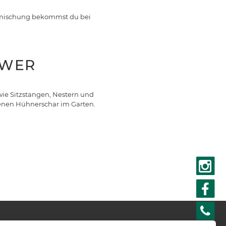
ermischung bekommst du bei
HWER
wie Sitzstangen, Nestern und
igenen Hühnerschar im Garten.
r sind Partner der: