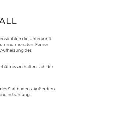
ALL
enstrahlen die Unterkunft.
n Sommermonaten. Ferner
r Aufheizung des
hältnissen halten sich die
ng des Stallbodens. Außerdem
eneinstrahlung.