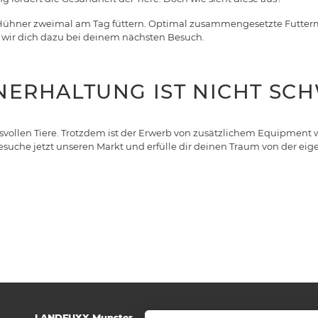
ine Hühner zweimal am Tag füttern. Optimal zusammengesetzte Futt
n wir dich dazu bei deinem nächsten Besuch.
HNERHALTUNG IST NICHT SC
vollen Tiere. Trotzdem ist der Erwerb von zusätzlichem Equipment 
Besuche jetzt unseren Markt und erfülle dir deinen Traum von der e
LANDFUXX Munster
Wi