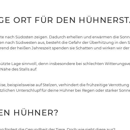
IGE ORT FÜR DEN HÜHNERST
sollte nach Südosten zeigen. Dadurch erhellen und erwärmen die Sonn
gen nach Südwesten aus, besteht die Gefahr der Überhitzung in de
rend der heißen Jahreszeit spenden sie Schatten und wirken wir de
ützte Lage sinnvoll, denn insbesondere bei schlechten Witterungsver
Nähe des Stalls auf.
ise, beispielsweise auf Stelzen, verhindert die frühzeitige Verrottu
ätzlichen Unterschlupf für deine Hühner bei Regen oder starker Sonn
EN HÜHNER?
fördert die Gesundheit der Tiere. Doch wie sieht diese aus?