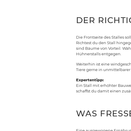
DER RICHT
Die Frontseite des Stalles 
Richtest du den Stall hinge
sind Bäume von Vorteil. Wäh
Hühnerstalls entgegen.
Weiterhin ist eine windgesch
Tiere gerne in unmittelbarer 
Expertentipp:
Ein Stall mit erhöhter Bauwe
schaffst du damit einen zus
WAS FRESS
Eine ausgewogene Ernährung 