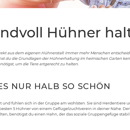
ndvoll Hühner hal
irekt aus dem eigenen Hühnerstall: Immer mehr Menschen entscheide
ernst du die Grundlagen der Hühnerhaltung im heimischen Garten ke
tigst, um die Tiere artgerecht zu halten.
 ES NUR HALB SO SCHÖN
 und fühlen sich in der Gruppe am wohlsten. Sie sind Herdentiere und
esten 5 Hühner von einem Geflügelzuchtverein in deiner Nähe. Den
en, benötigst du einen Hahn, der das soziale Gruppengefüge stabilis