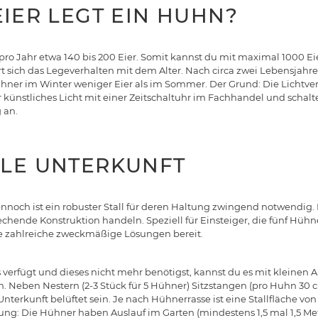
EIER LEGT EIN HUHN?
pro Jahr etwa 140 bis 200 Eier. Somit kannst du mit maximal 1000 Ei
t sich das Legeverhalten mit dem Alter. Nach circa zwei Lebensjahren
hner im Winter weniger Eier als im Sommer. Der Grund: Die Lichtve
 künstliches Licht mit einer Zeitschaltuhr im Fachhandel und schal
 an.
ALE UNTERKUNFT
nnoch ist ein robuster Stall für deren Haltung zwingend notwendig.
chende Konstruktion handeln. Speziell für Einsteiger, die fünf Hüh
 zahlreiche zweckmäßige Lösungen bereit.
s verfügt und dieses nicht mehr benötigst, kannst du es mit kleine
. Neben Nestern (2-3 Stück für 5 Hühner) Sitzstangen (pro Huhn 30 
terkunft belüftet sein. Je nach Hühnerrasse ist eine Stallfläche von
ung: Die Hühner haben Auslauf im Garten (mindestens 1,5 mal 1,5 Me