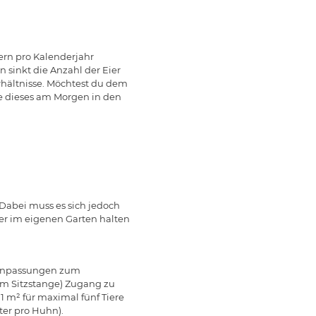
ern pro Kalenderjahr
 sinkt die Anzahl der Eier
rhältnisse. Möchtest du dem
te dieses am Morgen in den
 Dabei muss es sich jedoch
ner im eigenen Garten halten
n Anpassungen zum
cm Sitzstange) Zugang zu
 1 m² für maximal fünf Tiere
ter pro Huhn).